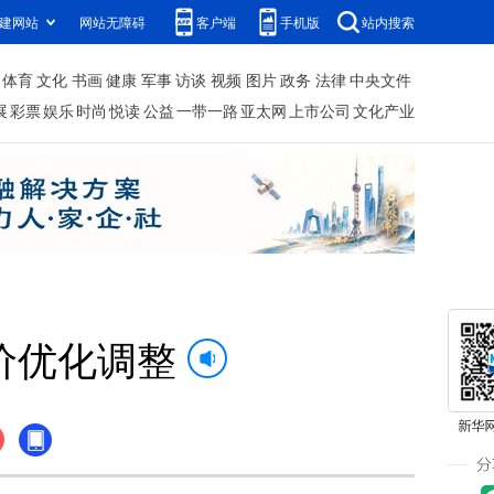
建网站
网站无障碍
客户端
手机版
站内搜索
体育
文化
书画
健康
军事
访谈
视频
图片
政务
法律
中央文件
展
彩票
娱乐
时尚
悦读
公益
一带一路
亚太网
上市公司
文化产业
价优化调整