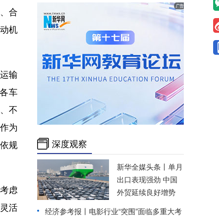
铁、合
浮动机
运输
各车
、不
作为
深度观察
法依规
新华全媒头条丨
单月
出口表现强劲 中国
考虑
外贸延续良好增势
“灵活
经济参考报丨
电影行业“突围”面临多重大考