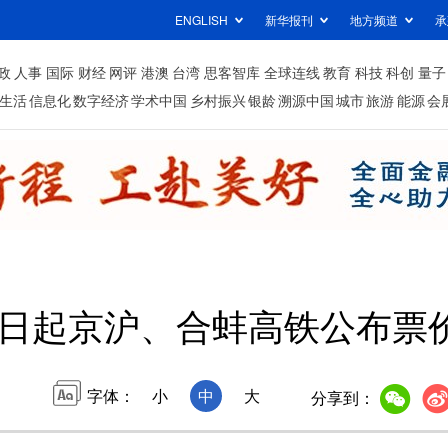
ENGLISH
新华报刊
地方频道
承
政
人事
国际
财经
网评
港澳
台湾
思客智库
全球连线
教育
科技
科创
量子
生活
信息化
数字经济
学术中国
乡村振兴
银龄
溯源中国
城市
旅游
能源
会
26日起京沪、合蚌高铁公布票
字体：
小
中
大
分享到：