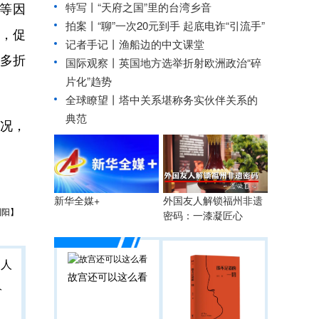
等因
特写丨“天府之国”里的台湾乡音
拍案丨“聊”一次20元到手 起底电诈“引流手”
，促
记者手记丨渔船边的中文课堂
多折
国际观察丨
英国地方选举折射欧洲政治“碎
片化”趋势
全球瞭望丨塔中关系堪称务实伙伴关系的
典范
况，
外国友人解锁福州非遗
新华全媒+
刘阳】
密码：一漆凝匠心
故宫还可以这么看
人