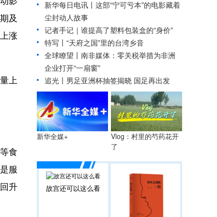
波动影
新华每日电讯丨
这部“宁可亏本”的电影藏着
假期及
尘封动人故事
记者手记｜谁提高了塑料包装盒的“身价”
上涨
特写丨“天府之国”里的台湾乡音
全球瞭望丨南非媒体：零关税举措为非洲
企业打开“一扇窗”
大量上
追光丨
男足亚洲杯抽签揭晓 国足再出发
Vlog：村里的芍药花开
新华全媒+
了
等食
素是服
I回升
故宫还可以这么看