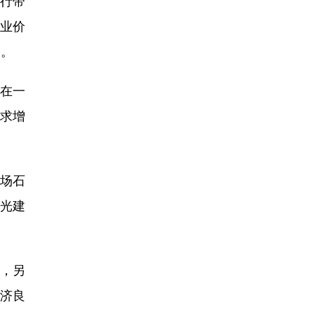
上行带
工业价
窄。
在一
求增
市场石
许光建
，另
经济良