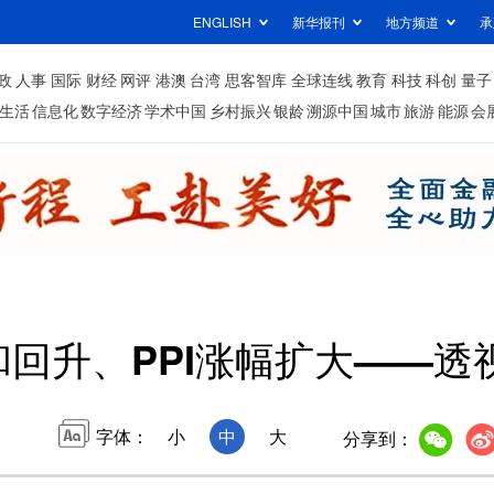
ENGLISH
新华报刊
地方频道
承
政
人事
国际
财经
网评
港澳
台湾
思客智库
全球连线
教育
科技
科创
量子
生活
信息化
数字经济
学术中国
乡村振兴
银龄
溯源中国
城市
旅游
能源
会
和回升、PPI涨幅扩大——透
字体：
小
中
大
分享到：