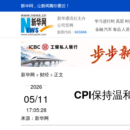
新华通讯社主办
学习进行时
高层
时
公司官网
金融
汽车
食品
人居
股票代码：
603888
新华网
>
财经
> 正文
2026
CPI保持温
05/11
17:05:28
来源：新华网