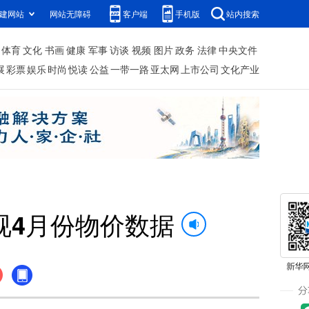
建网站
网站无障碍
客户端
手机版
站内搜索
体育
文化
书画
健康
军事
访谈
视频
图片
政务
法律
中央文件
展
彩票
娱乐
时尚
悦读
公益
一带一路
亚太网
上市公司
文化产业
视4月份物价数据