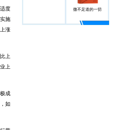
适度
微不足道的一切
实施
场上涨
幅比上
工业上
极成
，如
。