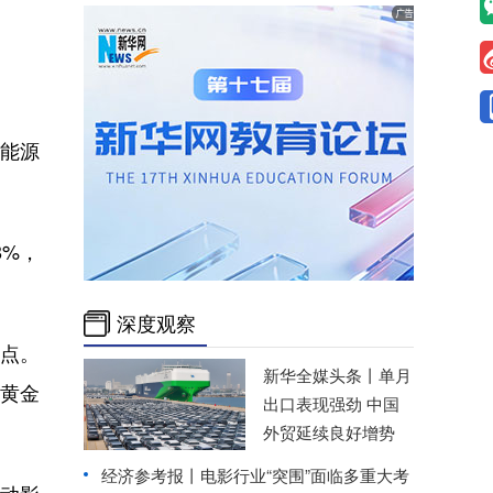
和能源
。
8%，
深度观察
分点。
新华全媒头条丨
单月
，黄金
出口表现强劲 中国
外贸延续良好增势
经济参考报丨
电影行业“突围”面临多重大考