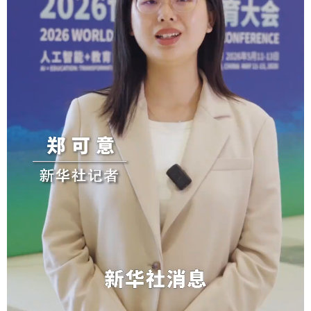
学术中国
乡村振兴
银龄
溯源中国
城市
旅游
能源
会展
彩票
娱乐
时尚
悦读
公益
一带一路
亚太网
上市公司
文化产业
地方频道
北京
天津
河北
山西
辽宁
吉林
上海
江苏
浙江
安徽
福建
江西