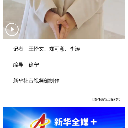
山东
河南
湖北
湖南
广东
广西
海南
重庆
四川
贵州
云南
西藏
陕西
甘肃
青海
宁夏
记者：王怿文、郑可意、李涛
新疆
内蒙古
黑龙江
编导：徐宁
多语种频道
新华社音视频部制作
English
Español
Français
عربى
Русский язык
日本語
한국어
【责任编辑:邱丽芳】
Deutsch
Português