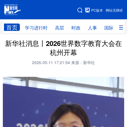
手机版
PC版本
网站无障碍
网站地图
首页
学习进行时
高层
时政
人事
国际
财
新华社消息丨2026世界数字教育大会在
学习进行时
高层
时政
人事
杭州开幕
国际
财经
网评
港澳
2026-05-11 17:21:54
来源：新华社
台湾
思客智库
全球连线
教育
科技
科创
量子
体育
文化
书画
健康
军事
访谈
视频
图片
政务
法律
中央文件
金融
汽车
食品
人居
信息化
数字经济