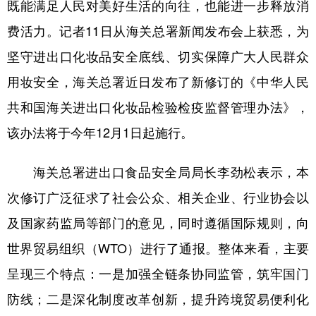
既能满足人民对美好生活的向往，也能进一步释放消
学术中国
乡村振兴
银龄
溯源中国
费活力。记者11日从海关总署新闻发布会上获悉，为
坚守进出口化妆品安全底线、切实保障广大人民群众
城市
旅游
能源
会展
用妆安全，海关总署近日发布了新修订的《中华人民
彩票
娱乐
时尚
悦读
共和国海关进出口化妆品检验检疫监督管理办法》，
公益
一带一路
亚太网
上市公司
该办法将于今年12月1日起施行。
文化产业
海关总署进出口食品安全局局长李劲松表示，本
次修订广泛征求了社会公众、相关企业、行业协会以
地方频道
及国家药监局等部门的意见，同时遵循国际规则，向
北京
天津
河北
山西
世界贸易组织（WTO）进行了通报。整体来看，主要
辽宁
吉林
上海
江苏
呈现三个特点：一是加强全链条协同监管，筑牢国门
浙江
安徽
福建
江西
防线；二是深化制度改革创新，提升跨境贸易便利化