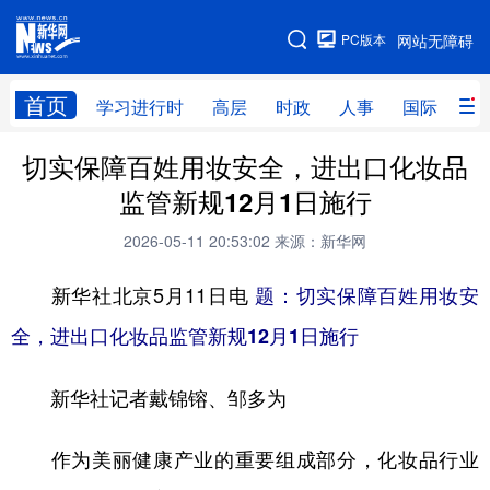
手机版
PC版本
网站无障碍
网站地图
首页
学习进行时
高层
时政
人事
国际
财
切实保障百姓用妆安全，进出口化妆品
学习进行时
高层
时政
人事
监管新规12月1日施行
国际
财经
网评
港澳
2026-05-11 20:53:02
来源：新华网
台湾
思客智库
全球连线
教育
新华社北京5月11日电
题：切实保障百姓用妆安
科技
科创
量子
体育
全，进出口化妆品监管新规12月1日施行
文化
书画
健康
军事
新华社记者戴锦镕、邹多为
访谈
视频
图片
政务
法律
中央文件
金融
汽车
作为美丽健康产业的重要组成部分，化妆品行业
食品
人居
信息化
数字经济