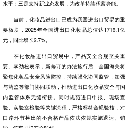
山东
河南
湖北
湖南
水平；三是支持新业态发展，为改革持续积蓄势能。
广东
广西
海南
重庆
当前，化妆品进出口已成为我国进出口贸易的重
四川
贵州
云南
西藏
要板块，2025年全国进出口化妆品总值达1716.1亿
陕西
甘肃
青海
宁夏
元，同比增长2.7%。
新疆
内蒙古
黑龙江
在化妆品进出口贸易中，产品安全合规至关重
要。李劲松表示，新修订的办法施行后，全国海关将
多语种频道
聚焦化妆品安全风险防控，持续强化协同监管，加强
English
Español
Français
عربى
与药监等部门协同联动，推动进出口化妆品安全与国
内监管体系无缝衔接。同时规范进口申报、现场查
Русский язык
日本語
한국어
验、实验室检验等关键流程，严格标签合规验核，对
Deutsch
Português
口岸环节检出的不合格产品依法依规实施退运、销
毁，筑牢国门安全防线。