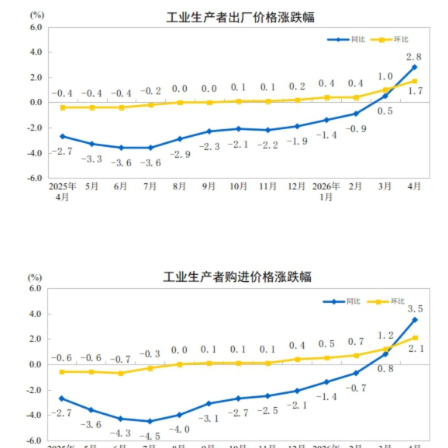
学术中国
乡村振兴
银龄
溯源中国
城市
旅游
能源
会展
彩票
娱乐
时尚
悦读
公益
一带一路
亚太网
上市公司
文化产业
地方频道
北京
天津
河北
山西
辽宁
吉林
上海
江苏
浙江
安徽
福建
江西