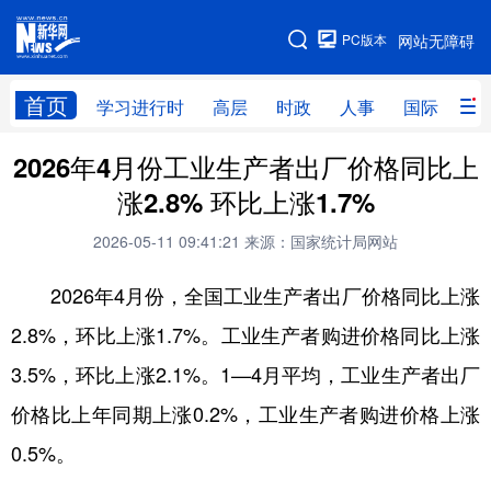
手机版
PC版本
网站无障碍
网站地图
首页
学习进行时
高层
时政
人事
国际
财
2026年4月份工业生产者出厂价格同比上
学习进行时
高层
时政
人事
涨2.8% 环比上涨1.7%
国际
财经
网评
港澳
2026-05-11 09:41:21
来源：国家统计局网站
台湾
思客智库
全球连线
教育
2026年4月份，全国工业生产者出厂价格同比上涨
科技
科创
量子
体育
2.8%，环比上涨1.7%。工业生产者购进价格同比上涨
文化
书画
健康
军事
3.5%，环比上涨2.1%。1—4月平均，工业生产者出厂
访谈
视频
图片
政务
价格比上年同期上涨0.2%，工业生产者购进价格上涨
法律
中央文件
金融
汽车
0.5%。
食品
人居
信息化
数字经济