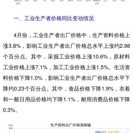
山东
河南
湖北
湖南
广东
广西
海南
重庆
一、工业生产者价格同比变动情况
四川
贵州
云南
西藏
4月份，工业生产者出厂价格中，生产资料价格上
陕西
甘肃
青海
宁夏
涨3.8%，影响工业生产者出厂价格总水平上涨约2.98
新疆
内蒙古
黑龙江
个百分点。其中，采掘工业价格上涨10.6%，原材料
工业价格上涨7.1%，加工工业价格上涨1.5%。生活资
多语种频道
料价格下降1.0%，影响工业生产者出厂价格总水平下
降约0.23个百分点。其中，食品价格下降1.9%，衣着
English
Español
Français
عربى
和一般日用品价格均下降1.1%，耐用消费品价格下降
Русский язык
日本語
한국어
0.3%。
Deutsch
Português