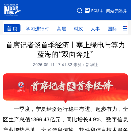
手机版
PC版本
网站无障碍
网站地图
首页
学习进行时
高层
时政
人事
国际
财
首席记者谈首季经济丨塞上绿电与算力
学习进行时
高层
时政
人事
蓝海的“双向奔赴”
国际
财经
网评
港澳
2026-05-11 17:41:32
来源：新华社
台湾
思客智库
全球连线
教育
科技
科创
量子
体育
文化
书画
健康
军事
访谈
视频
图片
政务
一季度，宁夏经济运行稳中有进、起步有力，全
法律
中央文件
金融
汽车
区生产总值1366.43亿元，同比增长4.9%。数字信息
产业增势显著，全区信息传输、软件和信息技术服务
食品
人居
信息化
数字经济