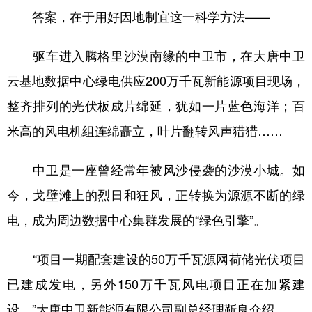
山东
河南
湖北
湖南
答案，在于用好因地制宜这一科学方法——
广东
广西
海南
重庆
驱车进入腾格里沙漠南缘的中卫市，在大唐中卫
四川
贵州
云南
西藏
云基地数据中心绿电供应200万千瓦新能源项目现场，
陕西
甘肃
青海
宁夏
整齐排列的光伏板成片绵延，犹如一片蓝色海洋；百
新疆
内蒙古
黑龙江
米高的风电机组连绵矗立，叶片翻转风声猎猎……
中卫是一座曾经常年被风沙侵袭的沙漠小城。如
多语种频道
今，戈壁滩上的烈日和狂风，正转换为源源不断的绿
English
Español
Français
عربى
电，成为周边数据中心集群发展的“绿色引擎”。
Русский язык
日本語
한국어
“项目一期配套建设的50万千瓦源网荷储光伏项目
Deutsch
Português
已建成发电，另外150万千瓦风电项目正在加紧建
设。”大唐中卫新能源有限公司副总经理靳良介绍。