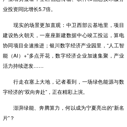
业投资同比增长5.7倍。
学术中国
乡村振兴
银龄
溯源中国
城市
旅游
能源
会展
现实的场景更加直观：中卫西部云基地里，项目
建设热火朝天，一座座新建数据中心竣工投运，算电
彩票
娱乐
时尚
悦读
协同项目全速推进；银川数字经济产业园里，“人工智
公益
一带一路
亚太网
上市公司
能（AI）+”多点开花，数字经济企业加速集聚，产业
文化产业
活力持续迸发……
地方频道
行走在塞上大地，记者看到，一场绿色能源与数
字经济的“双向奔赴”，正在精彩上演。
北京
天津
河北
山西
辽宁
吉林
上海
江苏
澎湃绿能、奔腾算力，何以成为宁夏亮出的“新名
片”？
浙江
安徽
福建
江西