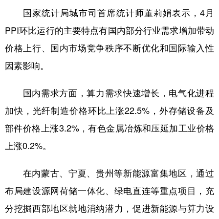
国家统计局城市司首席统计师董莉娟表示，4月
学术中国
乡村振兴
银龄
溯源中国
PPI环比运行的主要特点有国内部分行业需求增加带动
城市
旅游
能源
会展
价格上行、国内市场竞争秩序不断优化和国际输入性
彩票
娱乐
时尚
悦读
因素影响。
公益
一带一路
亚太网
上市公司
国内需求方面，算力需求快速增长，电气化进程
文化产业
加快，光纤制造价格环比上涨22.5%，外存储设备及
部件价格上涨3.2%，有色金属冶炼和压延加工业价格
地方频道
上涨0.2%。
北京
天津
河北
山西
在内蒙古、宁夏、贵州等新能源富集地区，通过
辽宁
吉林
上海
江苏
布局建设源网荷储一体化、绿电直连等重点项目，充
浙江
安徽
福建
江西
分挖掘西部地区就地消纳潜力，促进新能源与算力设