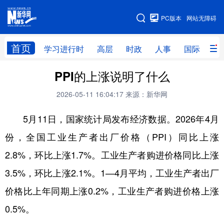
手机版
PC版本
网站无障碍
网站地图
首页
学习进行时
高层
时政
人事
国际
财
PPI的上涨说明了什么
学习进行时
高层
时政
人事
2026-05-11 16:04:17
来源：新华网
国际
财经
网评
港澳
5月11日，国家统计局发布经济数据。2026年4月
台湾
思客智库
全球连线
教育
份，全国工业生产者出厂价格（PPI）同比上涨
科技
科创
量子
体育
2.8%，环比上涨1.7%。工业生产者购进价格同比上涨
文化
书画
健康
军事
3.5%，环比上涨2.1%。1—4月平均，工业生产者出厂
访谈
视频
图片
政务
价格比上年同期上涨0.2%，工业生产者购进价格上涨
法律
中央文件
金融
汽车
0.5%。
食品
人居
信息化
数字经济