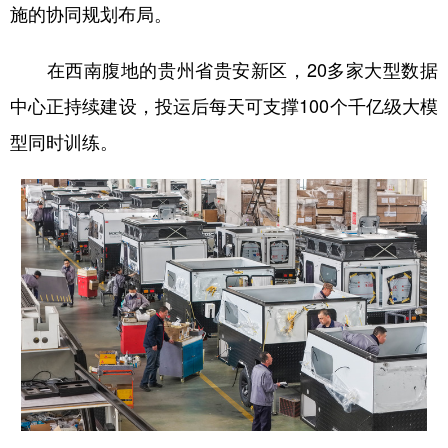
山东
河南
湖北
湖南
施的协同规划布局。
广东
广西
海南
重庆
在西南腹地的贵州省贵安新区，20多家大型数据
四川
贵州
云南
西藏
中心正持续建设，投运后每天可支撑100个千亿级大模
陕西
甘肃
青海
宁夏
型同时训练。
新疆
内蒙古
黑龙江
多语种频道
English
Español
Français
عربى
Русский язык
日本語
한국어
Deutsch
Português