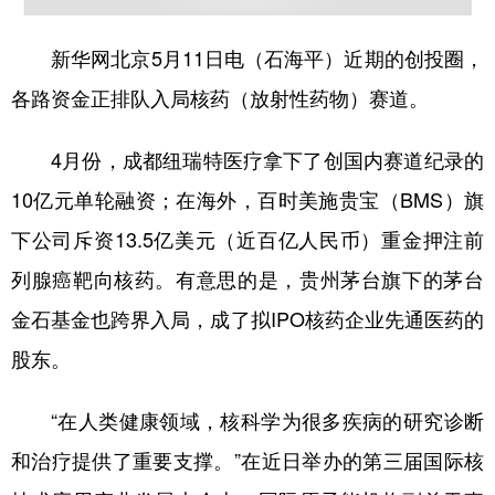
学术中国
乡村振兴
银龄
溯源中国
新华网北京5月11日电（石海平）近期的创投圈，
城市
旅游
能源
会展
各路资金正排队入局核药（放射性药物）赛道。
彩票
娱乐
时尚
悦读
4月份，成都纽瑞特医疗拿下了创国内赛道纪录的
公益
一带一路
亚太网
上市公司
10亿元单轮融资；在海外，百时美施贵宝（BMS）旗
文化产业
下公司斥资13.5亿美元（近百亿人民币）重金押注前
列腺癌靶向核药。有意思的是，贵州茅台旗下的茅台
地方频道
金石基金也跨界入局，成了拟IPO核药企业先通医药的
股东。
北京
天津
河北
山西
辽宁
吉林
上海
江苏
“在人类健康领域，核科学为很多疾病的研究诊断
浙江
安徽
福建
江西
和治疗提供了重要支撑。”在近日举办的第三届国际核