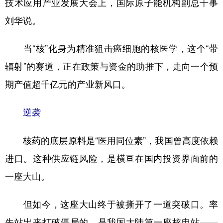
技术应用产业发展大会上，国际原子能机构副总干事
山东
河南
湖北
湖南
刘华说。
广东
广西
海南
重庆
四川
贵州
云南
西藏
当“核”化身为精准狙击癌细胞的核医学，这个“带
辐射”的赛道，正在政策与资金的助推下，走向一个预
陕西
甘肃
青海
宁夏
期产值超千亿元的产业新风口。
新疆
内蒙古
黑龙江
逆袭
多语种频道
核药的底层原料是“医用同位素”，我国曾高度依赖
English
Español
Français
عربى
进口。这种供应链风险，是横亘在国内投资界面前的
Русский язык
日本語
한국어
一座大山。
Deutsch
Português
但如今，这座大山终于被撕开了一道突破口。率
先站出来打破僵局的，是我国大陆第一座核电站——