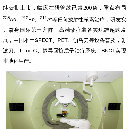
继获批上市，临床在研管线已超200条，重点布局
225
212
211
Ac、
Pb、
At等靶向放射性核素治疗，研发实
力跻身国际第一方阵。高端诊疗装备实现跨越式发
展，中国本土SPECT、PET、伽马刀等设备普及，射
波刀、Tomo C、超导回旋质子治疗系统、BNCT实现
本地化生产。