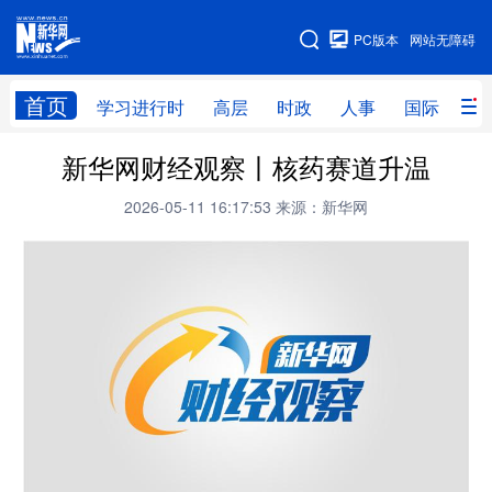
手机版
PC版本
网站无障碍
网站地图
首页
学习进行时
高层
时政
人事
国际
财
新华网财经观察丨核药赛道升温
学习进行时
高层
时政
人事
2026-05-11 16:17:53
来源：新华网
国际
财经
网评
港澳
台湾
思客智库
全球连线
教育
科技
科创
量子
体育
文化
书画
健康
军事
访谈
视频
图片
政务
法律
中央文件
金融
汽车
食品
人居
信息化
数字经济