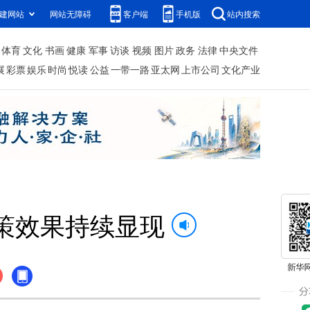
建网站
网站无障碍
客户端
手机版
站内搜索
体育
文化
书画
健康
军事
访谈
视频
图片
政务
法律
中央文件
展
彩票
娱乐
时尚
悦读
公益
一带一路
亚太网
上市公司
文化产业
策效果持续显现