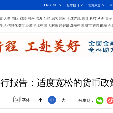
ENGLISH
新华报刊
地方频道
承
政
人事
国际
财经
网评
港澳
台湾
思客智库
全球连线
教育
科技
科创
量子
生活
信息化
数字经济
学术中国
乡村振兴
银龄
溯源中国
城市
旅游
能源
会
银行报告：适度宽松的货币政
字体：
小
中
大
分享到：