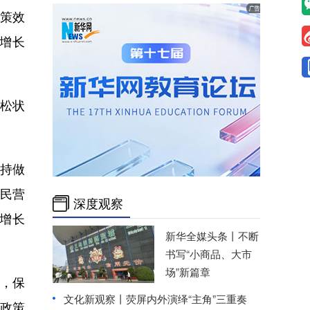
政策效
增长
松状
持做
；民营
深度观察
比增长
新华全媒头条丨
不断
书写“小商品、大市
场”新篇章
，保
文化新观察丨
荧屏内外演绎“主角”三重奏
政策