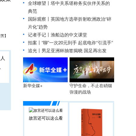
全球瞭望丨塔中关系堪称务实伙伴关系的
典范
国际观察丨
英国地方选举折射欧洲政治“碎
片化”趋势
记者手记丨渔船边的中文课堂
丽芳】
拍案丨“聊”一次20元到手 起底电诈“引流手”
追光丨
男足亚洲杯抽签揭晓 国足再出发
人
守护生命，不止在硝烟
新华全媒+
弥漫的战场
故宫还可以这么看