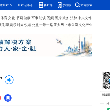
建网站
网站无障碍
客户端
手机版
站内搜索
体育
文化
书画
健康
军事
访谈
视频
图片
政务
法律
中央文件
展
彩票
娱乐
时尚
悦读
公益
一带一路
亚太网
上市公司
文化产业
”