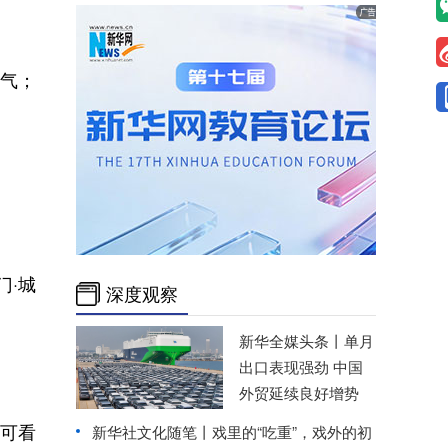
火气；
门·城
深度观察
新华全媒头条丨
单月
出口表现强劲 中国
外贸延续良好增势
可看
新华社文化随笔丨戏里的“吃重”，戏外的初