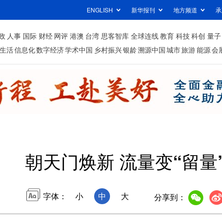
ENGLISH
新华报刊
地方频道
承
政
人事
国际
财经
网评
港澳
台湾
思客智库
全球连线
教育
科技
科创
量子
生活
信息化
数字经济
学术中国
乡村振兴
银龄
溯源中国
城市
旅游
能源
会
朝天门焕新 流量变“留量
字体：
小
中
大
分享到：