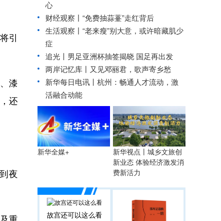
心
财经观察丨
“免费抽蒜薹”走红背后
生活观察丨“老来瘦”别大意，或许暗藏肌少
将引
症
追光丨
男足亚洲杯抽签揭晓 国足再出发
两岸记忆库丨又见邓丽君，歌声寄乡愁
、漆
新华每日电讯丨
杭州：畅通人才流动，激
活融合动能
赏，还
新华视点丨城乡文旅创
新华全媒+
新业态 体验经济激发消
到夜
费新活力
故宫还可以这么看
及重