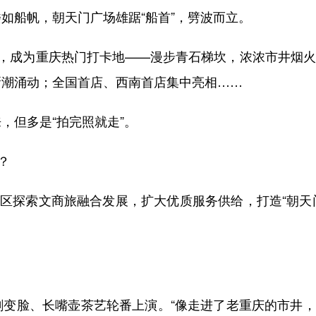
船帆，朝天门广场雄踞“船首”，劈波而立。
客，成为重庆热门打卡地——漫步青石梯坎，浓浓市井烟
新潮涌动；全国首店、西南首店集中亮相……
但多是“拍完照就走”。
？
区探索文商旅融合发展，扩大优质服务供给，打造“朝天
脸、长嘴壶茶艺轮番上演。“像走进了老重庆的市井，