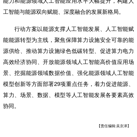
能力和能源领域人工智能应用水平大幅提升，构建人
工智能与能源双向赋能、深度融合的发展新格局。
学术中国
乡村振兴
银龄
溯源中国
城市
旅游
能源
会展
行动方案以能源支撑人工智能发展、人工智能赋
彩票
娱乐
时尚
悦读
能能源转型为主线，聚焦保障算力设施安全可靠的能
源供给、推动算力设施绿色低碳转型、促进算力电力
公益
一带一路
亚太网
上市公司
高效经济协同、开放能源领域人工智能高价值应用场
文化产业
景、挖掘能源领域数据价值、强化能源领域人工智能
模型创新等方面部署29项重点任务，着力促进能源、
地方频道
算力、场景、数据、模型等人工智能发展各要素高效
北京
天津
河北
山西
协同。
辽宁
吉林
上海
江苏
浙江
安徽
福建
【责任编辑:吴京泽】
江西