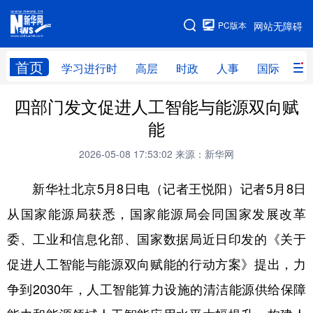
手机版
PC版本
网站无障碍
网站地图
首页
学习进行时
高层
时政
人事
国际
财
四部门发文促进人工智能与能源双向赋
学习进行时
高层
时政
人事
能
国际
财经
网评
港澳
2026-05-08 17:53:02
来源：新华网
台湾
思客智库
全球连线
教育
新华社北京5月8日电（记者王悦阳）记者5月8日
科技
科创
量子
体育
从国家能源局获悉，国家能源局会同国家发展改革
文化
书画
健康
军事
委、工业和信息化部、国家数据局近日印发的《关于
访谈
视频
图片
政务
促进人工智能与能源双向赋能的行动方案》提出，力
法律
中央文件
金融
汽车
争到2030年，人工智能算力设施的清洁能源供给保障
食品
人居
信息化
数字经济