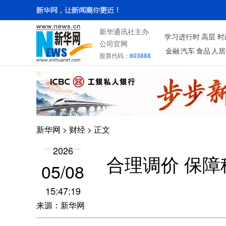
新华通讯社主办
学习进行时
高层
时
公司官网
金融
汽车
食品
人居
股票代码：
603888
新华网
>
财经
> 正文
2026
合理调价 保
05/08
15:47:19
来源：新华网