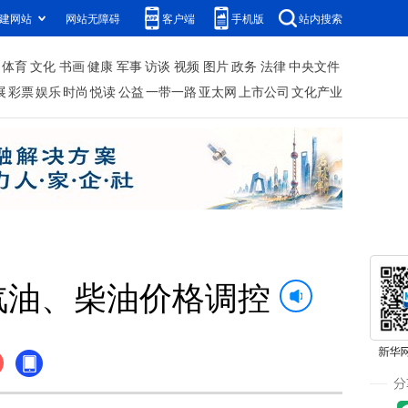
建网站
网站无障碍
客户端
手机版
站内搜索
体育
文化
书画
健康
军事
访谈
视频
图片
政务
法律
中央文件
展
彩票
娱乐
时尚
悦读
公益
一带一路
亚太网
上市公司
文化产业
汽油、柴油价格调控