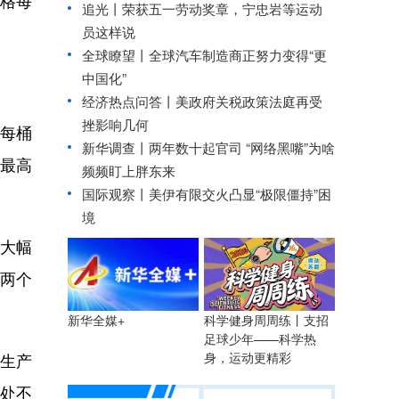
价格每
追光丨
荣获五一劳动奖章，宁忠岩等运动
员这样说
全球瞭望丨全球汽车制造商正努力变得“更
中国化”
经济热点问答丨美政府关税政策法庭再受
挫影响几何
每桶
新华调查丨
两年数十起官司 “网络黑嘴”为啥
油最高
频频盯上胖东来
国际观察丨
美伊有限交火凸显“极限僵持”困
境
大幅
过两个
科学健身周周练丨支招
新华全媒+
足球少年——科学热
生产
身，运动更精彩
处不