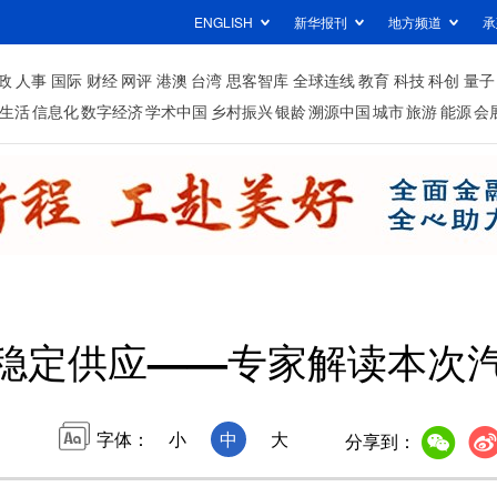
ENGLISH
新华报刊
地方频道
承
政
人事
国际
财经
网评
港澳
台湾
思客智库
全球连线
教育
科技
科创
量子
生活
信息化
数字经济
学术中国
乡村振兴
银龄
溯源中国
城市
旅游
能源
会
障稳定供应——专家解读本次
字体：
小
中
大
分享到：