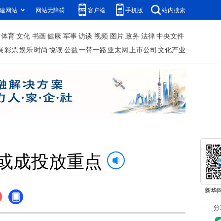
建网站
网站无障碍
客户端
手机版
站内搜索
体育
文化
书画
健康
军事
访谈
视频
图片
政务
法律
中央文件
展
彩票
娱乐
时尚
悦读
公益
一带一路
亚太网
上市公司
文化产业
”或成投放重点