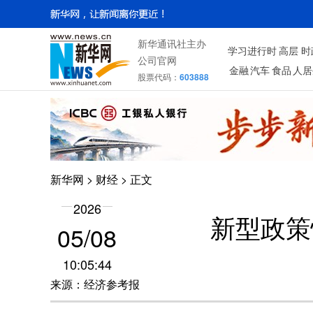
新华通讯社主办
学习进行时
高层
时
公司官网
金融
汽车
食品
人居
股票代码：
603888
新华网
>
财经
> 正文
2026
新型政策
05/08
10:05:44
来源：经济参考报