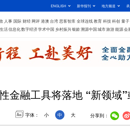
ENGLISH
新华报刊
地方频道
承
政
人事
国际
财经
网评
港澳
台湾
思客智库
全球连线
教育
科技
科创
量子
生活
信息化
数字经济
学术中国
乡村振兴
银龄
溯源中国
城市
旅游
能源
会
性金融工具将落地 “新领域
字体：
小
中
大
分享到：