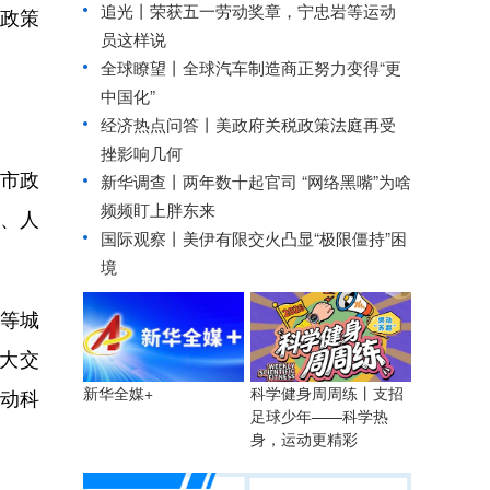
追光丨
荣获五一劳动奖章，宁忠岩等运动
型政策
员这样说
全球瞭望丨全球汽车制造商正努力变得“更
中国化”
经济热点问答丨美政府关税政策法庭再受
挫影响几何
市政
新华调查丨
两年数十起官司 “网络黑嘴”为啥
频频盯上胖东来
、人
国际观察丨
美伊有限交火凸显“极限僵持”困
境
等城
大交
科学健身周周练丨支招
新华全媒+
动科
足球少年——科学热
身，运动更精彩