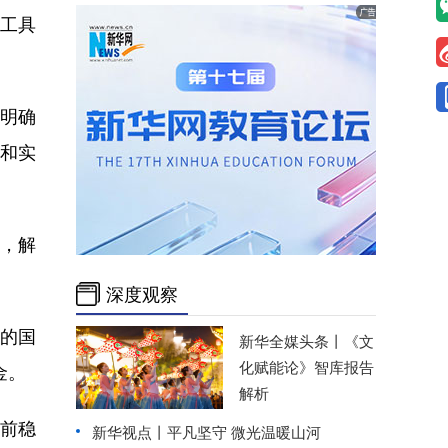
工具
明确
和实
，解
深度观察
开的国
新华全媒头条丨
《文
化赋能论》智库报告
金。
解析
前稳
新华视点丨
平凡坚守 微光温暖山河