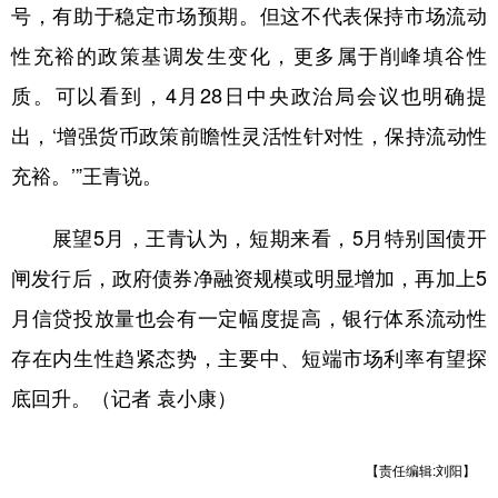
山东
河南
湖北
湖南
号，有助于稳定市场预期。但这不代表保持市场流动
性充裕的政策基调发生变化，更多属于削峰填谷性
广东
广西
海南
重庆
质。可以看到，4月28日中央政治局会议也明确提
四川
贵州
云南
西藏
出，‘增强货币政策前瞻性灵活性针对性，保持流动性
陕西
甘肃
青海
宁夏
充裕。’”王青说。
新疆
内蒙古
黑龙江
展望5月，王青认为，短期来看，5月特别国债开
闸发行后，政府债券净融资规模或明显增加，再加上5
多语种频道
月信贷投放量也会有一定幅度提高，银行体系流动性
English
Español
Français
عربى
存在内生性趋紧态势，主要中、短端市场利率有望探
Русский язык
日本語
한국어
底回升。（记者 袁小康）
Deutsch
Português
【责任编辑:刘阳】