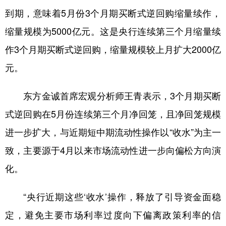
到期，意味着5月份3个月期买断式逆回购缩量续作，
学术中国
乡村振兴
银龄
溯源中国
缩量规模为5000亿元。这是央行连续第三个月缩量续
城市
旅游
能源
会展
作3个月期买断式逆回购，缩量规模较上月扩大2000亿
彩票
娱乐
时尚
悦读
元。
公益
一带一路
亚太网
上市公司
东方金诚首席宏观分析师王青表示，3个月期买断
文化产业
式逆回购在5月份连续第三个月净回笼，且净回笼规模
进一步扩大，与近期短中期流动性操作以“收水”为主一
地方频道
致，主要源于4月以来市场流动性进一步向偏松方向演
北京
天津
河北
山西
化。
辽宁
吉林
上海
江苏
“央行近期这些‘收水’操作，释放了引导资金面稳
浙江
安徽
福建
江西
定，避免主要市场利率过度向下偏离政策利率的信