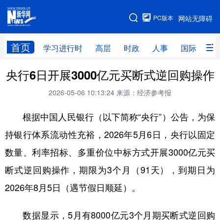
手机版
PC版本
网站无障碍
网站地图
首页
学习进行时
高层
时政
人事
国际
财
央行6日开展3000亿元买断式逆回购操作
学习进行时
高层
时政
人事
2026-05-06 10:13:24
来源：经济参考报
国际
财经
网评
港澳
根据中国人民银行（以下简称“央行”）公告，为保
台湾
思客智库
全球连线
教育
持银行体系流动性充裕，2026年5月6日，央行以固定
科技
科创
量子
体育
数量、利率招标、多重价位中标方式开展3000亿元买
文化
书画
健康
军事
断式逆回购操作，期限为3个月（91天），到期日为
访谈
视频
图片
政务
2026年8月5日（遇节假日顺延）。
法律
中央文件
金融
汽车
数据显示，5月有8000亿元3个月期买断式逆回购
食品
人居
信息化
数字经济