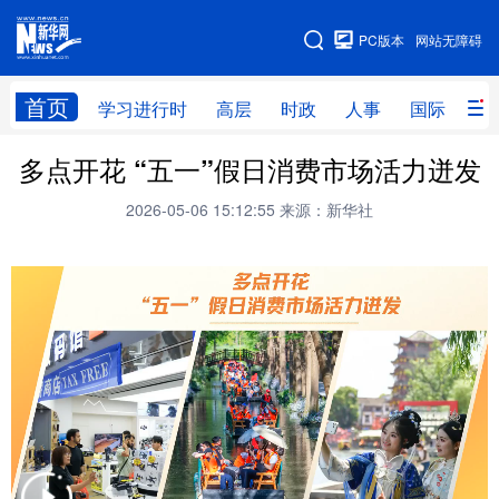
手机版
PC版本
网站无障碍
网站地图
首页
学习进行时
高层
时政
人事
国际
财
多点开花 “五一”假日消费市场活力迸发
学习进行时
高层
时政
人事
2026-05-06 15:12:55
来源：新华社
国际
财经
网评
港澳
台湾
思客智库
全球连线
教育
科技
科创
量子
体育
文化
书画
健康
军事
访谈
视频
图片
政务
法律
中央文件
金融
汽车
食品
人居
信息化
数字经济