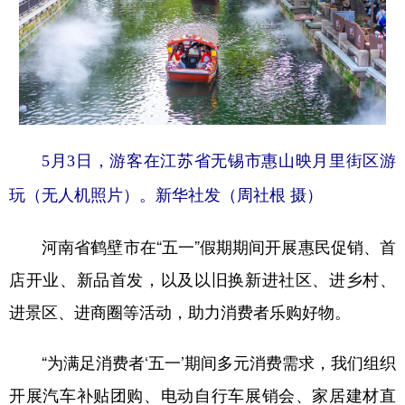
山东
河南
湖北
湖南
广东
广西
海南
重庆
四川
贵州
云南
西藏
陕西
甘肃
青海
宁夏
新疆
内蒙古
黑龙江
5月3日，游客在江苏省无锡市惠山映月里街区游
玩（无人机照片）。新华社发（周社根 摄）
多语种频道
河南省鹤壁市在“五一”假期期间开展惠民促销、首
English
Español
Français
عربى
店开业、新品首发，以及以旧换新进社区、进乡村、
Русский язык
日本語
한국어
进景区、进商圈等活动，助力消费者乐购好物。
Deutsch
Português
“为满足消费者‘五一’期间多元消费需求，我们组织
开展汽车补贴团购、电动自行车展销会、家居建材直