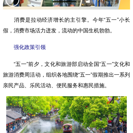
学术中国
乡村振兴
银龄
溯源中国
消费是拉动经济增长的主引擎。今年“五一”小长
城市
旅游
能源
会展
假，消费市场活力迸发，流动的中国生机勃勃。
彩票
娱乐
时尚
悦读
强化政策引领
公益
一带一路
亚太网
上市公司
文化产业
“五一”前夕，文化和旅游部启动全国“五一”文化和
旅游消费周活动，组织各地围绕“五一”假期推出一系列
地方频道
亲民产品、乐民活动、便民服务和惠民措施。
北京
天津
河北
山西
辽宁
吉林
上海
江苏
浙江
安徽
福建
江西