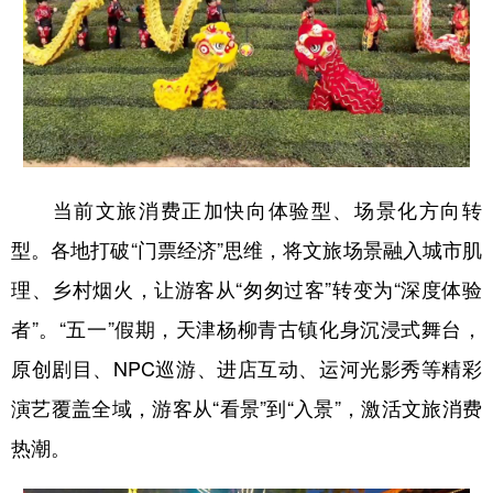
山东
河南
湖北
湖南
广东
广西
海南
重庆
四川
贵州
云南
西藏
陕西
甘肃
青海
宁夏
新疆
内蒙古
黑龙江
当前文旅消费正加快向体验型、场景化方向转
型。各地打破“门票经济”思维，将文旅场景融入城市肌
多语种频道
理、乡村烟火，让游客从“匆匆过客”转变为“深度体验
English
Español
Français
عربى
者”。“五一”假期，天津杨柳青古镇化身沉浸式舞台，
原创剧目、NPC巡游、进店互动、运河光影秀等精彩
Русский язык
日本語
한국어
演艺覆盖全域，游客从“看景”到“入景”，激活文旅消费
Deutsch
Português
热潮。