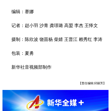
编辑：赛娜
记者：赵小羽 沙青 龚璟璐 高盟 李杰 王怿文
摄制：陈欣波 饶苗杨 柴婧 王普江 赖秀红 李涛
包装：夏勇
新华社音视频部制作
【责任编辑:邱丽芳】