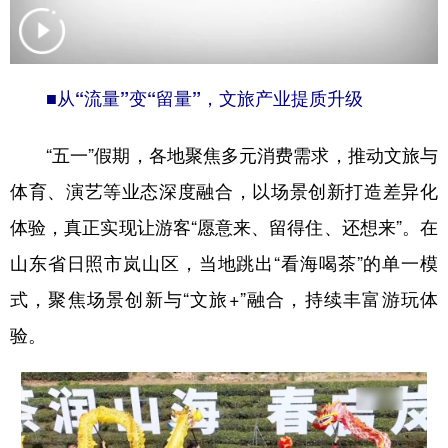
学术中国
乡村振兴
银龄
溯源中国
城市
旅游
能源
会展
■
从“流量”变“留量”，文旅产业提质升级
彩票
娱乐
时尚
悦读
“五一”假期，各地聚焦多元消费需求，推动文旅与
公益
一带一路
亚太网
上市公司
体育、演艺等业态深度融合，以场景创新打造差异化
文化产业
体验，真正实现让游客“愿意来、留得住、还想来”。在
山东省日照市岚山区，当地跳出“看海喝茶”的单一模
地方频道
式，聚焦场景创新与“文旅+”融合，持续丰富游玩体
北京
天津
河北
山西
验。
辽宁
吉林
上海
江苏
浙江
安徽
福建
江西