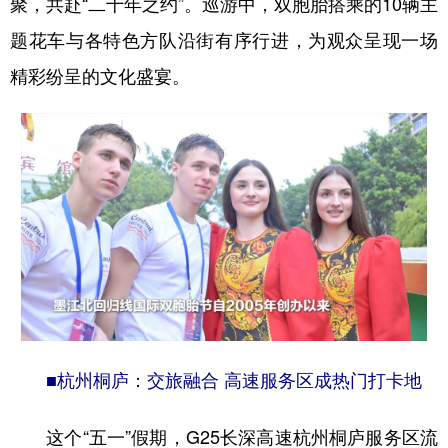
聚，共赴“二十年之约”。巡游中，双胞胎搭乘的10辆主
题花车与各特色方队沿街有序行进，为观众呈现一场
精彩纷呈的文化盛宴。
■
杭州桐庐：交旅融合 高速服务区成热门打卡地
这个“五一”假期，G25长深高速杭州桐庐服务区流