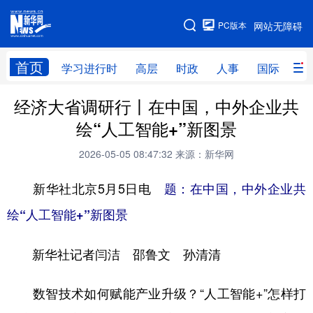
手机版
PC版本
网站无障碍
网站地图
首页
学习进行时
高层
时政
人事
国际
财
经济大省调研行丨在中国，中外企业共
学习进行时
高层
时政
人事
绘“人工智能+”新图景
国际
财经
网评
港澳
2026-05-05 08:47:32
来源：新华网
台湾
思客智库
全球连线
教育
新华社北京5月5日电
题：在中国，中外企业共
科技
科创
量子
体育
绘“人工智能+”新图景
文化
书画
健康
军事
新华社记者闫洁 邵鲁文 孙清清
访谈
视频
图片
政务
法律
中央文件
金融
汽车
数智技术如何赋能产业升级？“人工智能+”怎样打
食品
人居
信息化
数字经济