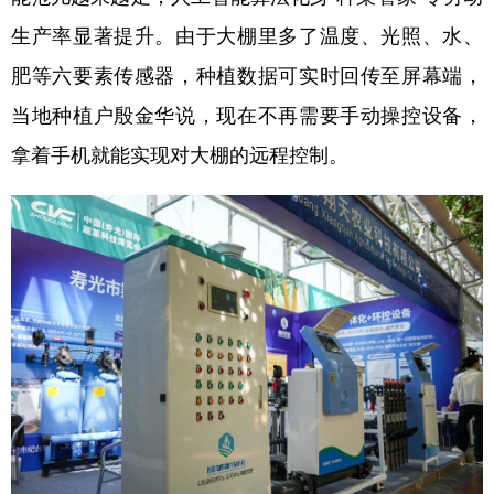
山东
河南
湖北
湖南
生产率显著提升。由于大棚里多了温度、光照、水、
广东
广西
海南
重庆
肥等六要素传感器，种植数据可实时回传至屏幕端，
四川
贵州
云南
西藏
当地种植户殷金华说，现在不再需要手动操控设备，
陕西
甘肃
青海
宁夏
拿着手机就能实现对大棚的远程控制。
新疆
内蒙古
黑龙江
多语种频道
English
Español
Français
عربى
Русский язык
日本語
한국어
Deutsch
Português