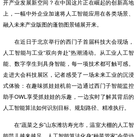
开产业发展新空间？在中国这片正在崛起的创新高地
学术中国
乡村振兴
银龄
溯源中国
上，一幅中外企业加速将人工智能应用在各类场景、
融入未来产业版图的蓬勃图景铺展开来。
城市
旅游
能源
会展
彩票
娱乐
时尚
悦读
在近日于北京举行的西门子首届科技大会现场，
公益
一带一路
亚太网
上市公司
人工智能与工业“双向奔赴”热潮涌动。从工业人工智
能、数字孪生到具身智能，每一项技术都可触可感。
文化产业
走进大会科技展区，记者感受了一场未来工业的沉浸
式体验：在趣味抓娃娃机前一边通过西门子智能监控
地方频道
助手OWL享受抓娃娃的乐趣，一边实时了解其背后的
北京
天津
河北
山西
人工智能算法如何识别目标、规划路径、精准执行。
辽宁
吉林
上海
江苏
在“蔬菜之乡”山东潍坊寿光市，温室大棚的人工智
浙江
安徽
福建
江西
能范儿越来越足，人工智能算法化身“种菜管家”令劳动