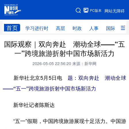
手机版
PC版本
网站无障碍
网站地图
首页
学习进行时
高层
时政
人事
国际
财
国际观察｜双向奔赴 潮动全球——“五
学习进行时
高层
时政
人事
一”跨境旅游折射中国市场新活力
国际
财经
网评
港澳
2026-05-05 22:56:20
来源：新华网
台湾
思客智库
全球连线
教育
新华社北京5月5日电
题：双向奔赴 潮动全球
科技
科创
量子
体育
——“五一”跨境旅游折射中国市场新活力
文化
书画
健康
军事
新华社记者陈斯达
访谈
视频
图片
政务
法律
中央文件
金融
汽车
“五一”假期，中国跨境旅游展现十足活力。中国游
食品
人居
信息化
数字经济