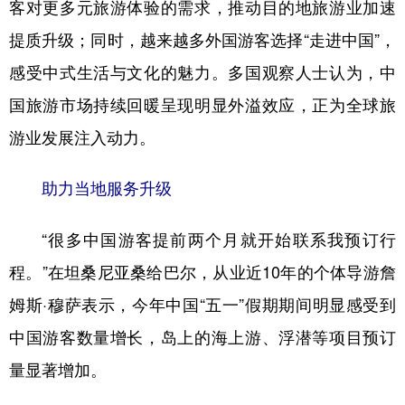
客对更多元旅游体验的需求，推动目的地旅游业加速
学术中国
乡村振兴
银龄
溯源中国
提质升级；同时，越来越多外国游客选择“走进中国”，
感受中式生活与文化的魅力。多国观察人士认为，中
城市
旅游
能源
会展
国旅游市场持续回暖呈现明显外溢效应，正为全球旅
彩票
娱乐
时尚
悦读
游业发展注入动力。
公益
一带一路
亚太网
上市公司
助力当地服务升级
文化产业
“很多中国游客提前两个月就开始联系我预订行
地方频道
程。”在坦桑尼亚桑给巴尔，从业近10年的个体导游詹
北京
天津
河北
山西
姆斯·穆萨表示，今年中国“五一”假期期间明显感受到
中国游客数量增长，岛上的海上游、浮潜等项目预订
辽宁
吉林
上海
江苏
量显著增加。
浙江
安徽
福建
江西