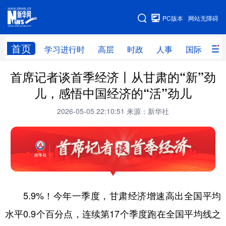
手机版
PC版本
网站无障碍
网站地图
首页
学习进行时
高层
时政
人事
国际
财
首席记者谈首季经济丨从甘肃的“新”劲
学习进行时
高层
时政
人事
儿，感悟中国经济的“活”劲儿
国际
财经
网评
港澳
2026-05-05 22:10:51
来源：新华社
台湾
思客智库
全球连线
教育
科技
科创
量子
体育
文化
书画
健康
军事
访谈
视频
图片
政务
5.9%！今年一季度，甘肃经济增速高出全国平均
法律
中央文件
金融
汽车
水平0.9个百分点，连续第17个季度跑在全国平均线之
食品
人居
信息化
数字经济