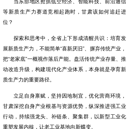
当东部地区抢抓低空经济、智能科技、前沿通信
山东
河南
湖北
湖南
等新质生产力赛道竞相起跑时，甘肃该如何追赶进
广东
广西
海南
重庆
位？
四川
贵州
云南
西藏
探索和思考中，全省上下形成清醒共识：培育发
陕西
甘肃
青海
宁夏
展新质生产力，不能简单“喜新厌旧”、摒弃传统产业，
新疆
内蒙古
黑龙江
把“老家底”一概视作落后产能。盘活传统产业存量、推
动改造升级，构建现代化产业体系，本身就是孕育新
多语种频道
质生产力的重要路径。
English
Español
Français
عربى
立足自身禀赋，坚持因地制宜，优化营商环境，
Русский язык
日本語
한국어
甘肃深挖自身产业根基与资源优势，纵深推进强工业
Deutsch
Português
行动，持续强龙头、补链条、聚集群，以新型工业化
重塑发展内核，让老工业基地向新蝶变。