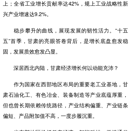
上；全省工业增长贡献率达42%，规上工业战略性新
学术中国
乡村振兴
银龄
溯源中国
兴产业增速达9.2%。
城市
旅游
能源
会展
稳步攀升的曲线，展现发展的韧性活力。“十五
彩票
娱乐
时尚
悦读
五”首季，甘肃的亮眼答卷背后，是增长底盘愈发稳
公益
一带一路
亚太网
上市公司
固，发展质效愈发凸显。
文化产业
深居西北内陆，甘肃经济增长何以动能充沛？
地方频道
作为国家在西部地区布局的重要老工业基地，甘
肃石油化工、有色冶金、装备制造等产业底蕴厚重，
北京
天津
河北
山西
但也曾长期依赖传统路径，产业结构偏重、产业链条
辽宁
吉林
上海
江苏
偏短、产品附加值不高，一度步履沉重。
浙江
安徽
福建
江西