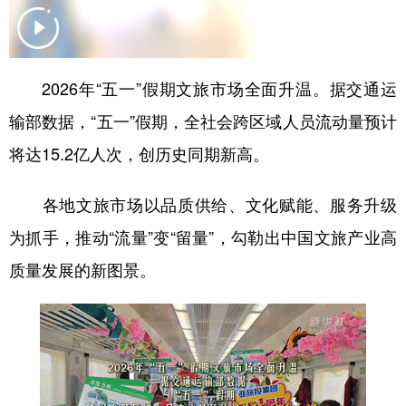
学术中国
乡村振兴
银龄
溯源中国
城市
旅游
能源
会展
2026年“五一”假期文旅市场全面升温。据交通运
彩票
娱乐
时尚
悦读
输部数据，“五一”假期，全社会跨区域人员流动量预计
公益
一带一路
亚太网
上市公司
将达15.2亿人次，创历史同期新高。
文化产业
各地文旅市场以品质供给、文化赋能、服务升级
为抓手，推动“流量”变“留量”，勾勒出中国文旅产业高
地方频道
质量发展的新图景。
北京
天津
河北
山西
辽宁
吉林
上海
江苏
浙江
安徽
福建
江西