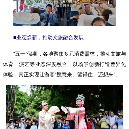
山东
河南
湖北
湖南
广东
广西
海南
重庆
四川
贵州
云南
西藏
■业态焕新，推动文旅融合发展
陕西
甘肃
青海
宁夏
新疆
内蒙古
黑龙江
“五一”假期，各地聚焦多元消费需求，推动文旅与
体育、演艺等业态深度融合，以场景创新打造差异化
多语种频道
体验，真正实现让游客“愿意来、留得住、还想来”。
English
Español
Français
عربى
Русский язык
日本語
한국어
Deutsch
Português