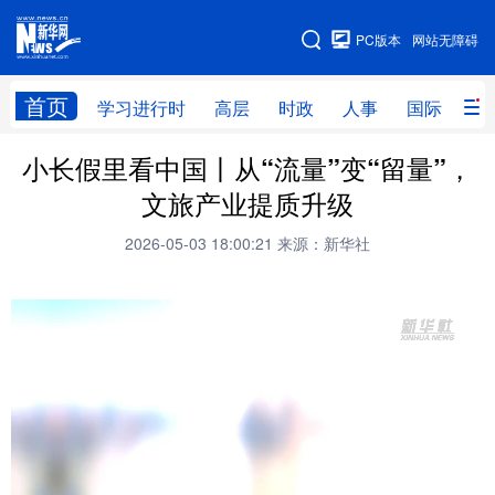
手机版
PC版本
网站无障碍
网站地图
首页
学习进行时
高层
时政
人事
国际
财
小长假里看中国丨从“流量”变“留量”，
学习进行时
高层
时政
人事
文旅产业提质升级
国际
财经
网评
港澳
2026-05-03 18:00:21
来源：新华社
台湾
思客智库
全球连线
教育
科技
科创
量子
体育
文化
书画
健康
军事
访谈
视频
图片
政务
法律
中央文件
金融
汽车
食品
人居
信息化
数字经济