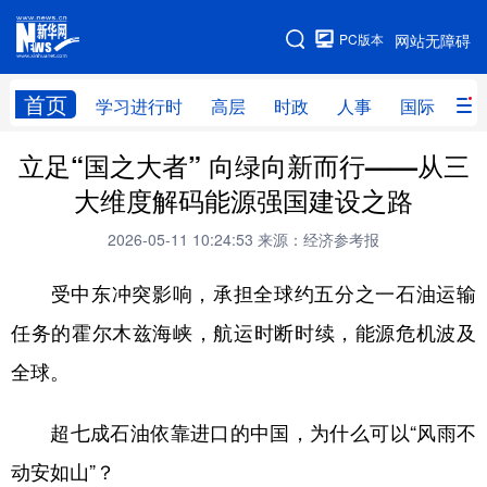
手机版
PC版本
网站无障碍
网站地图
首页
学习进行时
高层
时政
人事
国际
财
立足“国之大者” 向绿向新而行——从三
学习进行时
高层
时政
人事
大维度解码能源强国建设之路
国际
财经
网评
港澳
2026-05-11 10:24:53
来源：经济参考报
台湾
思客智库
全球连线
教育
受中东冲突影响，承担全球约五分之一石油运输
科技
科创
量子
体育
任务的霍尔木兹海峡，航运时断时续，能源危机波及
文化
书画
健康
军事
全球。
访谈
视频
图片
政务
超七成石油依靠进口的中国，为什么可以“风雨不
法律
中央文件
金融
汽车
动安如山”？
食品
人居
信息化
数字经济