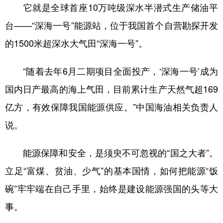
山东
河南
湖北
湖南
它就是全球首座10万吨级深水半潜式生产储油平
台——“深海一号”能源站，位于我国首个自营勘探开发
广东
广西
海南
重庆
的1500米超深水大气田“深海一号”。
四川
贵州
云南
西藏
陕西
甘肃
青海
宁夏
“随着去年6月二期项目全面投产，‘深海一号’成为
新疆
内蒙古
黑龙江
国内日产最高的海上气田，目前累计生产天然气超169
亿方，有效保障我国能源供应。”中国海油相关负责人
说。
多语种频道
English
Español
Français
عربى
能源保障和安全，是须臾不可忽视的“国之大者”。
Русский язык
日本語
한국어
立足“富煤、贫油、少气”的基本国情，如何把能源“饭
碗”牢牢端在自己手里，始终是建设能源强国的头等大
Deutsch
Português
事。