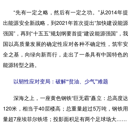
“先有一定之略，然后有一定之功。”从2014年提
学术中国
乡村振兴
银龄
溯源中国
出能源安全新战略，到2021年首次提出“加快建设能源
城市
旅游
能源
会展
强国”，再到“十五五”规划纲要首提“建设能源强国”，我
彩票
娱乐
时尚
悦读
国以高质量发展的确定性应对各种不确定性，筑牢安
公益
一带一路
亚太网
上市公司
全之基，向绿向新而行，走出了一条具有中国特色的
文化产业
能源转型之路。
以韧性应对变局：破解“贫油、少气”难题
地方频道
北京
天津
河北
山西
深海之上，一座黄色钢铁“巨无霸”矗立：总高度达
120米，相当于40层楼高；总重量超过5万吨，钢铁用
辽宁
吉林
上海
江苏
量超7座埃菲尔铁塔；投影面积足有两个足球场大……
浙江
安徽
福建
江西