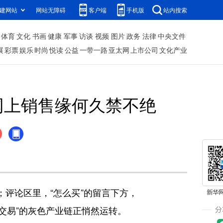
建网站
网站无障碍
客户端
手机版
站内搜索
体育
文化
书画
健康
军事
访谈
视频
图片
政务
法律
中央文件
展
彩票
娱乐
时尚
悦读
公益
一带一路
亚太网
上市公司
文化产业
网上销售缘何久禁不绝
评论区里，“怎么买”的留言下方，
交易”的灰色产业链正悄然运转。