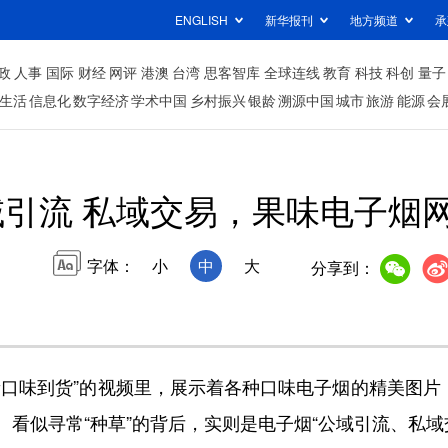
ENGLISH
新华报刊
地方频道
承
政
人事
国际
财经
网评
港澳
台湾
思客智库
全球连线
教育
科技
科创
量子
生活
信息化
数字经济
学术中国
乡村振兴
银龄
溯源中国
城市
旅游
能源
会
域引流 私域交易，果味电子烟
字体：
小
中
大
分享到：
味到货”的视频里，展示着各种口味电子烟的精美图片；
看似寻常“种草”的背后，实则是电子烟“公域引流、私域