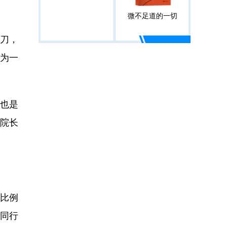
微不足道的一切
开刀，
为一
也是
院院长
比例
小同行