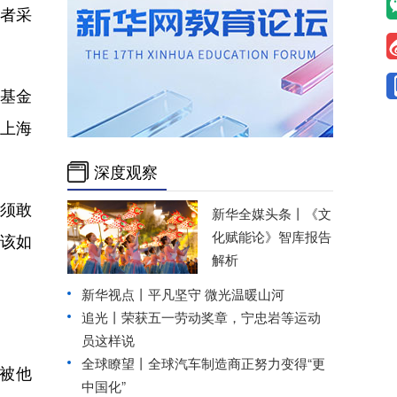
记者采
基金
，上海
深度观察
须敢
新华全媒头条丨
《文
化赋能论》智库报告
该如
解析
新华视点丨
平凡坚守 微光温暖山河
追光丨
荣获五一劳动奖章，宁忠岩等运动
员这样说
全球瞭望丨全球汽车制造商正努力变得“更
被他
中国化”