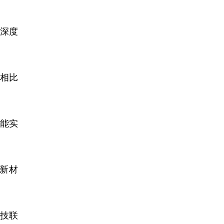
深度
相比
能实
新材
科技联