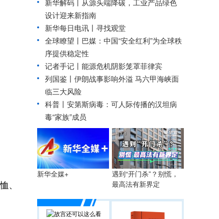
新华解码丨从源头端降碳，工业产品绿色
设计迎来新指南
新华每日电讯丨
寻找观堂
全球瞭望丨巴媒：中国“安全红利”为全球秩
序提供稳定性
记者手记丨能源危机阴影笼罩菲律宾
列国鉴丨伊朗战事影响外溢 马六甲海峡面
临三大风险
科普丨安第斯病毒：可人际传播的汉坦病
毒“家族”成员
遇到“开门杀”？别慌，
新华全媒+
恤、
最高法有新界定