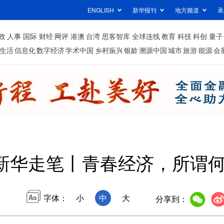
ENGLISH
新华报刊
地方频道
承
政
人事
国际
财经
网评
港澳
台湾
思客智库
全球连线
教育
科技
科创
量子
生活
信息化
数字经济
学术中国
乡村振兴
银龄
溯源中国
城市
旅游
能源
会
新华走笔丨青春经济，所谓
字体：
小
中
大
分享到：