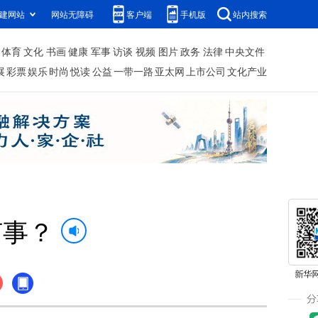
建网站
网站无障碍
客户端
手机版
站内搜索
体育
文化
书画
健康
军事
访谈
视频
图片
政务
法律
中央文件
展
彩票
娱乐
时尚
悦读
公益
一带一路
亚太网
上市公司
文化产业
何事？