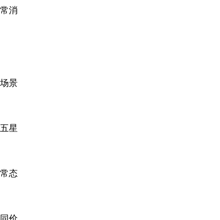
常消
场景
五星
常态
同价