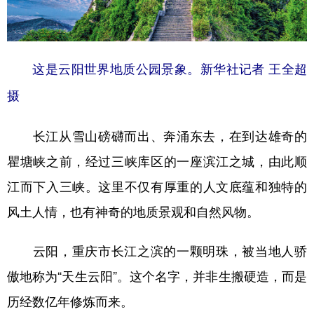
学术中国
乡村振兴
银龄
溯源中国
城市
旅游
能源
会展
这是云阳世界地质公园景象。新华社记者 王全超
彩票
娱乐
时尚
悦读
摄
公益
一带一路
亚太网
上市公司
长江从雪山磅礴而出、奔涌东去，在到达雄奇的
文化产业
瞿塘峡之前，经过三峡库区的一座滨江之城，由此顺
江而下入三峡。这里不仅有厚重的人文底蕴和独特的
地方频道
风土人情，也有神奇的地质景观和自然风物。
北京
天津
河北
山西
云阳，重庆市长江之滨的一颗明珠，被当地人骄
辽宁
吉林
上海
江苏
傲地称为“天生云阳”。这个名字，并非生搬硬造，而是
浙江
安徽
福建
江西
历经数亿年修炼而来。