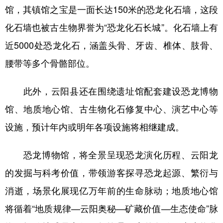
馆，其镇馆之宝是一面长达150米的恐龙化石墙，这段
化石墙也被古生物界誉为“恐龙化石长城”。化石墙上有
近5000处恐龙化石，涵盖头骨、牙齿、椎体、肢骨、
腰带等多个骨骼部位。
此外，云阳县还在围绕遗址馆配套建设恐龙博物
馆、地质地心馆、古生物化石修复中心、演艺中心等
设施，预计年内或明年各项设施将相继建成。
恐龙博物馆，将全景呈现恐龙演化历程、云阳龙
的发掘与科考价值，带领游客探寻恐龙起源、繁衍与
消逝，场景化展现亿万年前的生命脉动；地质地心馆
将循着“地质规律—云阳奥秘—矿藏价值—生态使命”脉