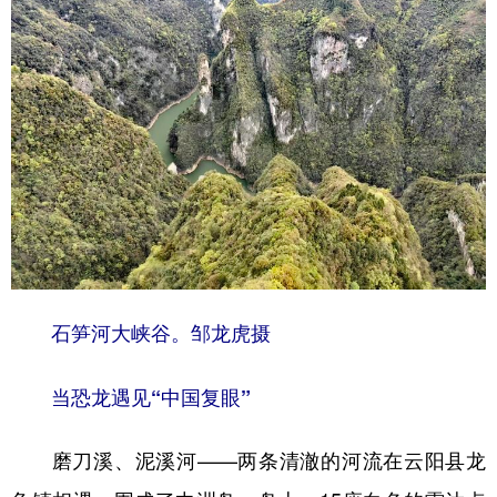
石笋河大峡谷。邹龙虎摄
当恐龙遇见“中国复眼”
磨刀溪、泥溪河——两条清澈的河流在云阳县龙