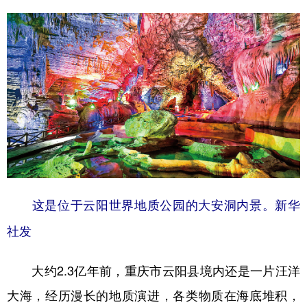
山东
河南
湖北
湖南
广东
广西
海南
重庆
四川
贵州
云南
西藏
陕西
甘肃
青海
宁夏
新疆
内蒙古
黑龙江
多语种频道
English
Español
Français
عربى
这是位于云阳世界地质公园的大安洞内景。新华
Русский язык
日本語
한국어
社发
Deutsch
Português
大约2.3亿年前，重庆市云阳县境内还是一片汪洋
大海，经历漫长的地质演进，各类物质在海底堆积，