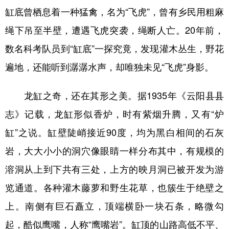
缸底曾栖息着一种猛禽，名为“飞虎”，曾有乡民用粗麻
绳下吊至半壁，遭遇飞虎突袭，绳断人亡。20年前，
数名科考队员到“缸底”一探究竟，发现灌木丛生，野花
遍地，还能听到潺潺水声，却唯独未见“飞虎”身影。
龙缸之奇，还在其形之美。据1935年《云阳县县
志》记载，龙缸形似香炉，时有紫烟升腾，又有“炉
缸”之说。缸壁陡峭接近90度，均为黑白相间的石灰
岩，大大小小的洞穴像眼睛一样分布其中，有规模的
溶洞从上到下共有三处，上方的映月洞已被开发为游
览通道。各种灌木藤萝和野生花草，也簇生于绝壁之
上。南侧有巨石矗立，顶端横卧一块石条，略微勾
起，酷似鹰嘴，人称“鹰嘴岩”。缸顶的山路高低不平、