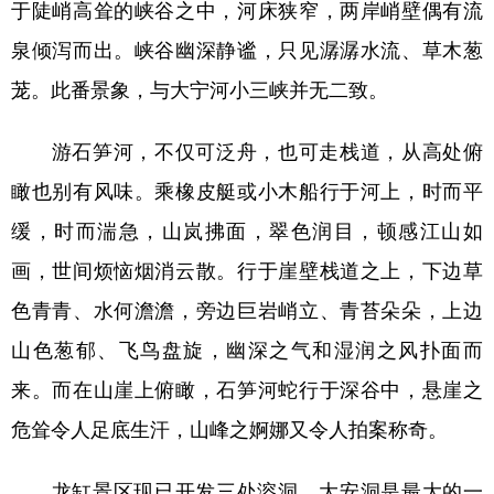
于陡峭高耸的峡谷之中，河床狭窄，两岸峭壁偶有流
泉倾泻而出。峡谷幽深静谧，只见潺潺水流、草木葱
茏。此番景象，与大宁河小三峡并无二致。
游石笋河，不仅可泛舟，也可走栈道，从高处俯
瞰也别有风味。乘橡皮艇或小木船行于河上，时而平
缓，时而湍急，山岚拂面，翠色润目，顿感江山如
画，世间烦恼烟消云散。行于崖壁栈道之上，下边草
色青青、水何澹澹，旁边巨岩峭立、青苔朵朵，上边
山色葱郁、飞鸟盘旋，幽深之气和湿润之风扑面而
来。而在山崖上俯瞰，石笋河蛇行于深谷中，悬崖之
危耸令人足底生汗，山峰之婀娜又令人拍案称奇。
龙缸景区现已开发三处溶洞，大安洞是最大的一