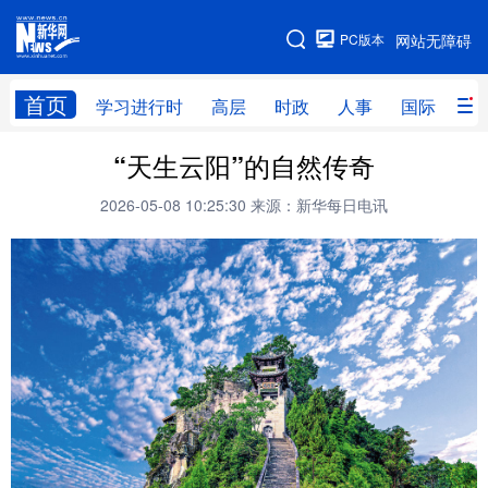
手机版
PC版本
网站无障碍
网站地图
首页
学习进行时
高层
时政
人事
国际
财
“天生云阳”的自然传奇
学习进行时
高层
时政
人事
2026-05-08 10:25:30
来源：新华每日电讯
国际
财经
网评
港澳
台湾
思客智库
全球连线
教育
科技
科创
量子
体育
文化
书画
健康
军事
访谈
视频
图片
政务
法律
中央文件
金融
汽车
食品
人居
信息化
数字经济