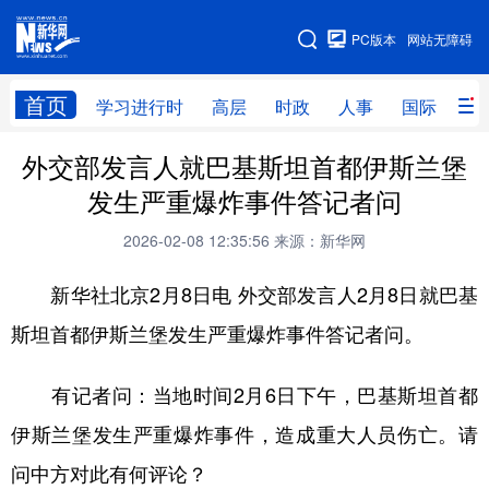
手机版
PC版本
网站无障碍
网站地图
首页
学习进行时
高层
时政
人事
国际
财
外交部发言人就巴基斯坦首都伊斯兰堡
学习进行时
高层
时政
人事
发生严重爆炸事件答记者问
国际
财经
网评
港澳
2026-02-08 12:35:56
来源：新华网
台湾
思客智库
全球连线
教育
新华社北京2月8日电 外交部发言人2月8日就巴基
科技
科创
量子
体育
斯坦首都伊斯兰堡发生严重爆炸事件答记者问。
文化
书画
健康
军事
有记者问：当地时间2月6日下午，巴基斯坦首都
访谈
视频
图片
政务
伊斯兰堡发生严重爆炸事件，造成重大人员伤亡。请
法律
中央文件
金融
汽车
问中方对此有何评论？
食品
人居
信息化
数字经济