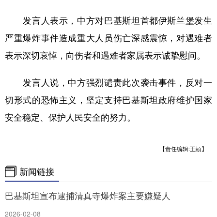
发言人表示，中方对巴基斯坦首都伊斯兰堡发生
学术中国
乡村振兴
银龄
溯源中国
严重爆炸事件造成重大人员伤亡深感震惊，对遇难者
城市
旅游
能源
会展
表示深切哀悼，向伤者和遇难者家属表示诚挚慰问。
彩票
娱乐
时尚
悦读
公益
一带一路
亚太网
上市公司
发言人说，中方强烈谴责此次袭击事件，反对一
切形式的恐怖主义，坚定支持巴基斯坦政府维护国家
文化产业
安全稳定、保护人民安全的努力。
地方频道
【责任编辑:王頔】
北京
天津
河北
山西
新闻链接
辽宁
吉林
上海
江苏
巴基斯坦宣布逮捕清真寺爆炸案主要嫌疑人
浙江
安徽
福建
江西
2026-02-08