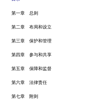
学术中国
乡村振兴
银龄
溯源中国
第一章 总则
城市
旅游
能源
会展
第二章 布局和设立
彩票
娱乐
时尚
悦读
第三章 保护和管理
公益
一带一路
亚太网
上市公司
文化产业
第四章 参与和共享
第五章 保障和监督
地方频道
第六章 法律责任
北京
天津
河北
山西
辽宁
吉林
上海
江苏
第七章 附则
浙江
安徽
福建
江西