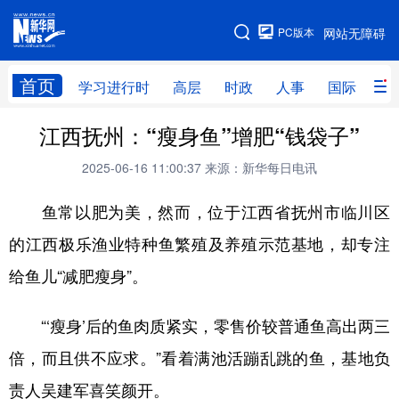
手机版
PC版本
网站无障碍
网站地图
首页
学习进行时
高层
时政
人事
国际
财
江西抚州：“瘦身鱼”增肥“钱袋子”
学习进行时
高层
时政
人事
2025-06-16 11:00:37
来源：新华每日电讯
国际
财经
网评
港澳
鱼常以肥为美，然而，位于江西省抚州市临川区
台湾
思客智库
全球连线
教育
的江西极乐渔业特种鱼繁殖及养殖示范基地，却专注
科技
科创
量子
体育
给鱼儿“减肥瘦身”。
文化
书画
健康
军事
访谈
视频
图片
政务
“‘瘦身’后的鱼肉质紧实，零售价较普通鱼高出两三
倍，而且供不应求。”看着满池活蹦乱跳的鱼，基地负
法律
中央文件
金融
汽车
责人吴建军喜笑颜开。
食品
人居
信息化
数字经济