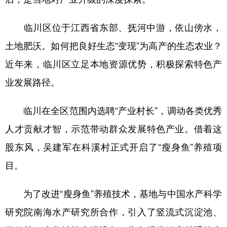
山东
河南
湖北
湖南
广东
广西
海南
重庆
临川区位于江西省东部、抚河中游，依山傍水，
土地肥沃。如何把良好生态“变现”为高产的生态农业？
四川
贵州
云南
西藏
近年来，临川区立足本地资源优势，积极探索特色产
陕西
甘肃
青海
宁夏
业发展路径。
新疆
内蒙古
黑龙江
临川在全区范围内选聘“产业村长”，调动各类优秀
多语种频道
人才贡献才智，示范带动群众发展特色产业。借着这
股东风，吴建军在科溪村正式开启了“瘦身鱼”养殖项
English
Español
Français
عربى
目。
Русский язык
日本語
한국어
为了改进“瘦身鱼”养殖技术，基地与中国水产科学
Deutsch
Português
研究院南海水产研究所合作，引入了竖流式沉淀池、