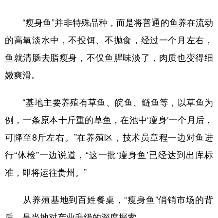
学术中国
乡村振兴
银龄
溯源中国
“瘦身鱼”并非特殊品种，而是将普通的鱼养在流动
的高氧淡水中，不投饵、不抛食，经过一个月左右，
城市
旅游
能源
会展
鱼就清肠去脂瘦身，不仅鱼腥味淡了，肉质也变得细
彩票
娱乐
时尚
悦读
嫩爽滑。
公益
一带一路
亚太网
上市公司
“基地主要养殖有草鱼、皖鱼、鲢鱼等，以草鱼为
文化产业
例，一条原本十斤重的草鱼，在池中‘瘦身’一个月后，
可降至8斤左右。”在养殖区，技术员章程一边对鱼进
地方频道
行“体检”一边说道，“这一批‘瘦身鱼’已经达到出库标
北京
天津
河北
山西
准，即将运往贵州。”
辽宁
吉林
上海
江苏
从养殖基地到百姓餐桌，“瘦身鱼”俏销市场的背
浙江
安徽
福建
江西
后，是当地对产业升级的深度探索。