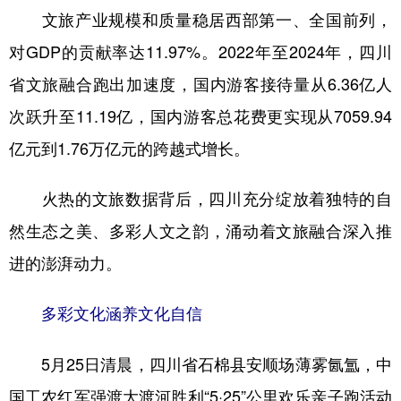
文旅产业规模和质量稳居西部第一、全国前列，
学术中国
乡村振兴
银龄
溯源中国
对GDP的贡献率达11.97%。2022年至2024年，四川
城市
旅游
能源
会展
省文旅融合跑出加速度，国内游客接待量从6.36亿人
彩票
娱乐
时尚
悦读
次跃升至11.19亿，国内游客总花费更实现从7059.94
亿元到1.76万亿元的跨越式增长。
公益
一带一路
亚太网
上市公司
文化产业
火热的文旅数据背后，四川充分绽放着独特的自
然生态之美、多彩人文之韵，涌动着文旅融合深入推
地方频道
进的澎湃动力。
北京
天津
河北
山西
多彩文化涵养文化自信
辽宁
吉林
上海
江苏
5月25日清晨，四川省石棉县安顺场薄雾氤氲，中
浙江
安徽
福建
江西
国工农红军强渡大渡河胜利“5·25”公里欢乐亲子跑活动