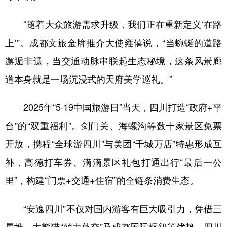
“随着大众旅游需求升级，我们正在重新定义‘在路
上’”。成都文旅金牌推介大使雍僖说，“当蜿蜒的道路
邂逅非遗，当交通动脉串联起生态秘境，这条风景廊
道本身就是一场沉浸式的天府美学巡礼。”
2025年“5·19中国旅游日”当天，四川打造“政府+平
台”的“双重福利”。剑门关、海螺沟等数十家景区免票
开放，携程“全球游四川”与美团“千城万店”特惠形成互
补，高德打车券、滴滴景区礼包打通出行“最后一公
里”，构建“门票+交通+住宿”的全链条消费生态。
“安逸四川”不仅对国内游客有巨大吸引力，凭借三
星堆、大熊猫“萌力外交”及成都国际枢纽等优势，四川