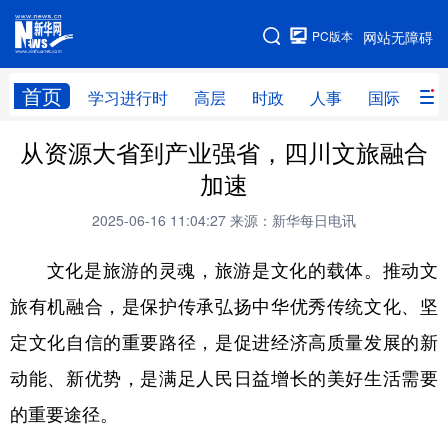
手机版
PC版本
网站无障碍
网站地图
首页
学习进行时
高层
时政
人事
国际
财
从资源大省到产业强省，四川文旅融合
学习进行时
高层
时政
人事
加速
国际
财经
网评
港澳
2025-06-16 11:04:27
来源：新华每日电讯
台湾
思客智库
全球连线
教育
文化是旅游的灵魂，旅游是文化的载体。推动文
科技
科创
量子
体育
旅有机融合，是保护传承弘扬中华优秀传统文化、坚
文化
书画
健康
军事
定文化自信的重要路径，是促进经济高质量发展的新
访谈
视频
图片
政务
动能、新优势，是满足人民日益增长的美好生活需要
法律
中央文件
金融
汽车
的重要途径。
食品
人居
信息化
数字经济