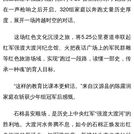
山东
河南
湖北
湖南
在一声枪响之后开启。320组家庭以奔跑丈量历史厚
广东
广西
海南
重庆
度，展开一场跨越时空的对话。
四川
贵州
云南
西藏
这场红色文化沉浸之旅，将5.25公里赛道串联起
陕西
甘肃
青海
宁夏
红军强渡大渡河纪念馆、火把夜话广场上的军民群雕
新疆
内蒙古
黑龙江
等红色旅游场域，实现“跑过一段路，读懂一部史，传
承一种魂”的育人目标。
多语种频道
“这样的教育比课本更鲜活。”来自汉源县的陈露润
English
Español
Français
عربى
家庭在斩获少年组冠军后感慨。
Русский язык
日本語
한국어
石棉县安顺场，是历史上中央红军“强渡大渡河”的
Deutsch
Português
胜利地。大渡河水奔腾不息，如今的石棉正焕发出红